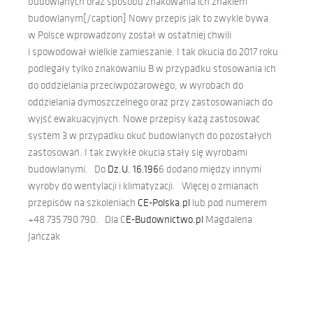
budowlanych oraz sposobu znakowania ich znakiem
budowlanym[/caption] Nowy przepis jak to zwykle bywa
w Polsce wprowadzony został w ostatniej chwili
i spowodował wielkie zamieszanie. I tak okucia do 2017 roku
podlegały tylko znakowaniu B w przypadku stosowania ich
do oddzielania przeciwpożarowego, w wyrobach do
oddzielania dymoszczelnego oraz przy zastosowaniach do
wyjść ewakuacyjnych. Nowe przepisy każą zastosować
system 3 w przypadku okuć budowlanych do pozostałych
zastosowań. I tak zwykłe okucia stały się wyrobami
budowlanymi. Do
Dz.U. 16.196
6 dodano między innymi
wyroby do wentylacji i klimatyzacji. Więcej o zmianach
przepisów na szkoleniach
CE-Polska.pl
lub pod numerem
+48 735 790 790. Dla C
E-Budownictwo.pl
Magdalena
Jańczak